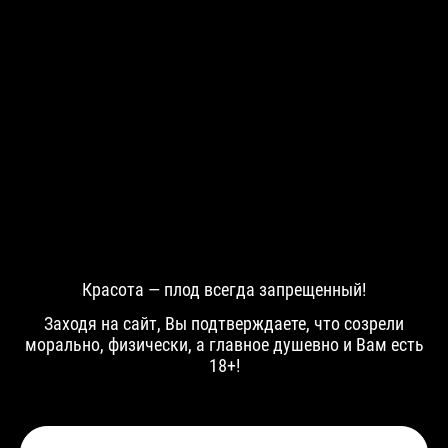
Leto
Артем
Красота — плод всегда запрещенный!
Заходя на сайт, Вы подтверждаете, что созрели
морально, физически, а главное душевно и Вам есть
Павел Лето
Ничего не вижу, ничего
не слышу
18+!