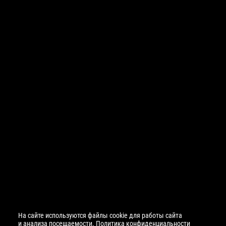
ЙОШИВАРА
Роман
Сергей Виноградов 2026 | 18+
Все авторские права на представленные визуальные и аудио
материалы находятся в исключительной собственности.
Любое использование данных изображений, аудио без
предварительного письменного согласия автора категорически
запрещается.
Вопросы и пожелания:
mail@vinogradovart.ru
На сайте используются файлы cookie для работы сайта
и анализа посещаемости.
Политика конфиденциальности