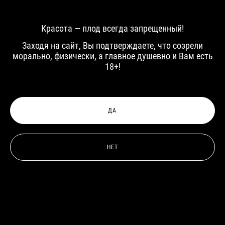
Красота — плод всегда запрещенный!
Леонид
Кирилл
Заходя на сайт, Вы подтверждаете, что созрели
морально, физически, а главное душевно и Вам есть
18+!
ДА
НЕТ
Алексей
Нестор